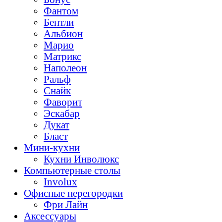
Фантом
Бентли
Альбион
Марио
Матрикс
Наполеон
Ральф
Снайк
Фаворит
Эскабар
Дукат
Бласт
Мини-кухни
Кухни Инволюкс
Компьютерные столы
Involux
Офисные перегородки
Фри Лайн
Аксессуары