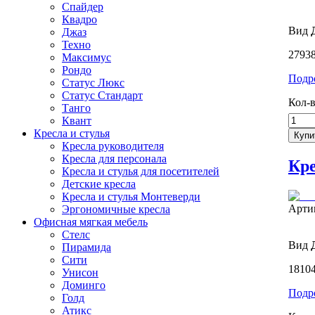
Спайдер
Квадро
Вид
Джаз
Техно
27938
Максимус
Рондо
Подр
Статус Люкс
Статус Стандарт
Кол-в
Танго
Квант
Кресла и стулья
Кресла руководителя
Кресла для персонала
Кре
Кресла и стулья для посетителей
Детские кресла
Кресла и стулья Монтеверди
Арти
Эргономичные кресла
Офисная мягкая мебель
Стелс
Вид
Пирамида
Сити
18104
Унисон
Доминго
Подр
Голд
Атикс