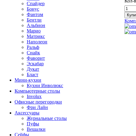
Кол-в
Спайдер
Бонус
Фантом
Бентли
Комп
Альбион
Марио
Матрикс
Наполеон
Ральф
Снайк
Фаворит
Эскабар
Дукат
Бласт
Мини-кухни
Кухни Инволюкс
Компьютерные столы
Involux
Офисные перегородки
Фри Лайн
Аксессуары
Журнальные столы
Пуфы
Bешалки
Сейфы