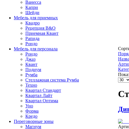
Ванесса
Капри
Шейди
Мебель для приемных
Квадро
Рецепция B&O
Приемная Квант
Рапида
Рондо
Сорт
Мебель для персонала
Поряд
Рондo
Назва
Джаз
Арти
Квант
Кате
Подиум
Показ
Румба
Стеллажная система Румба
Техно
Квартал Стандарт
Ст
Квартал Лайт
Квартал Оптима
Уно
Ди
Форма
Кредо
Переговорные зоны
Магнум
Арти