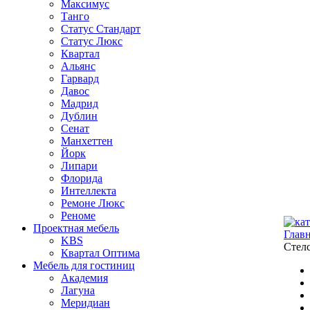
Максимус
Танго
Статус Стандарт
Статус Люкс
Квартал
Альянс
Гарвард
Давос
Мадрид
Дублин
Сенат
Манхеттен
Йорк
Липари
Флорида
Интеллекта
Ремоне Люкс
Реноме
Проектная мебель
Глав
KBS
Стел
Квартал Оптима
Мебель для гостиниц
Академия
Лагуна
Меридиан