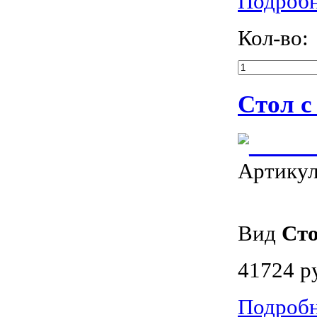
Подроб
Кол-во:
Стол с
Артику
Вид
Ст
41724 р
Подроб