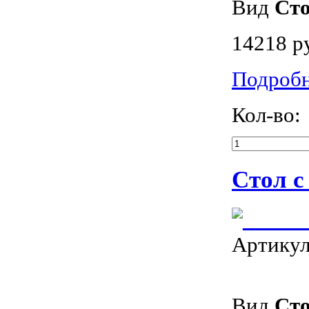
Вид
Ст
14218 р
Подроб
Кол-во:
Стол с
Артику
Вид
Ст