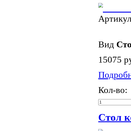
Артику
Вид
Ст
15075 р
Подроб
Кол-во:
Стол к