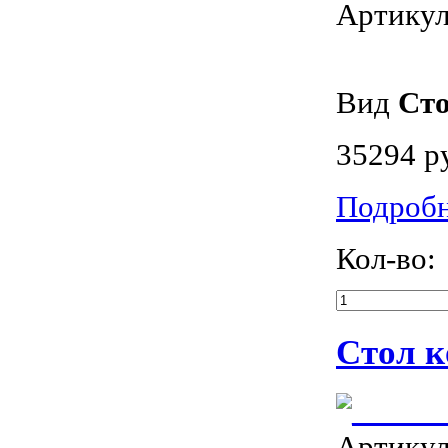
Артику
Вид
Ст
35294 р
Подроб
Кол-во:
Стол к
Артику