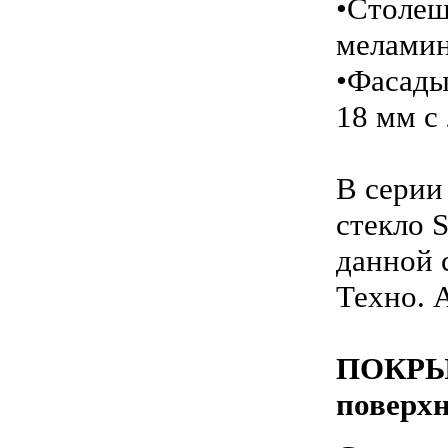
•Столеш
меламин
•Фасады
18 мм с
В серии
стекло 
данной 
Техно. А
ПОКРЫТ
поверх