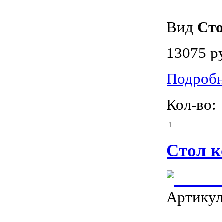
Вид
Ст
13075 р
Подроб
Кол-во:
Стол к
Артику