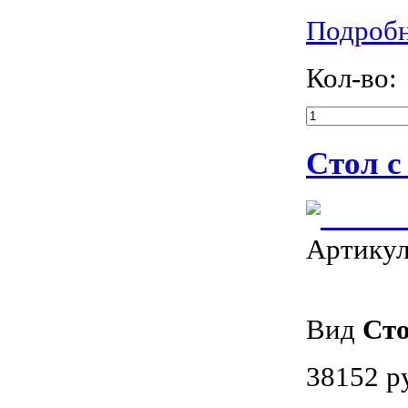
Подроб
Кол-во:
Стол с
Артику
Вид
Ст
38152 р