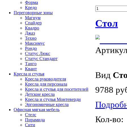
Форма
Кредо
Переговорные зоны
Магнум
Стол
Спайдер
Квадро
Джаз
Техно
Максимус
Артику
Рондо
Статус Люкс
Статус Стандарт
Танго
Квант
Вид
Ст
Кресла и стулья
Кресла руководителя
Кресла для персонала
9788 ру
Кресла и стулья для посетителей
Детские кресла
Кресла и стулья Монтеверди
Подроб
Эргономичные кресла
Офисная мягкая мебель
Стелс
Кол-во:
Пирамида
Сити