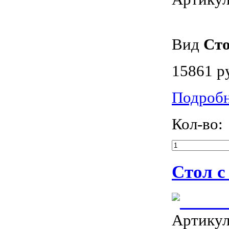
Вид
Ст
15861 р
Подроб
Кол-во:
Стол с
Артику