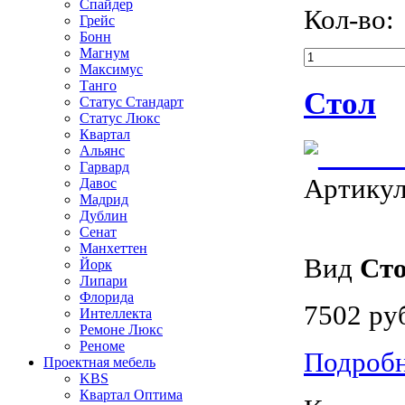
Спайдер
Кол-во:
Грейc
Бонн
Магнум
Максимус
Танго
Стол
Статус Стандарт
Статус Люкс
Квартал
Альянс
Гарвард
Артику
Давос
Мадрид
Дублин
Сенат
Манхеттен
Вид
Ст
Йорк
Липари
Флорида
7502 ру
Интеллекта
Ремоне Люкс
Реноме
Подроб
Проектная мебель
KBS
Квартал Оптима