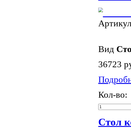
Артику
Вид
Ст
36723 р
Подроб
Кол-во:
Стол к