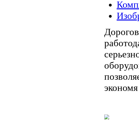
Комп
Изоб
Дорог
работо
серьез
оборуд
позволя
экономя