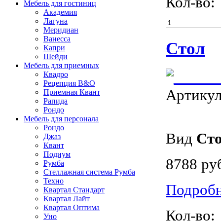
Кол-во:
Мебель для гостиниц
Академия
Лагуна
Меридиан
Ванесса
Стол
Капри
Шейди
Мебель для приемных
Квадро
Рецепция B&O
Артику
Приемная Квант
Рапида
Рондо
Мебель для персонала
Рондo
Вид
Ст
Джаз
Квант
Подиум
8788 ру
Румба
Стеллажная система Румба
Техно
Подроб
Квартал Стандарт
Квартал Лайт
Квартал Оптима
Кол-во:
Уно