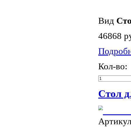
Вид
Ст
46868 р
Подроб
Кол-во:
Стол д
Артику