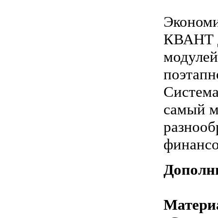
Экономи
КВАНТ д
модулей
поэтапн
Систем
самый м
разнооб
финансо
Дополн
Матери