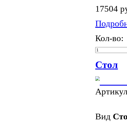
17504 р
Подроб
Кол-во:
Стол
Артику
Вид
Ст