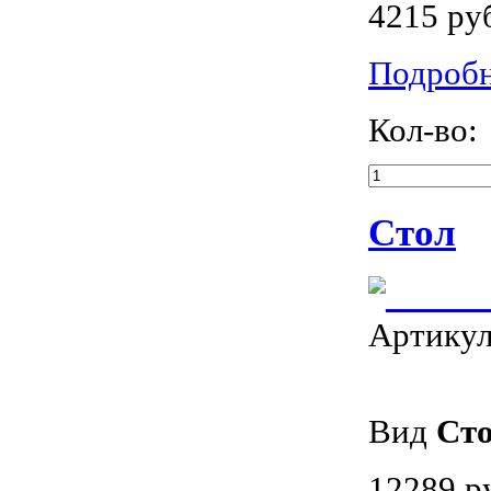
4215 ру
Подроб
Кол-во:
Стол
Артику
Вид
Ст
12289 р