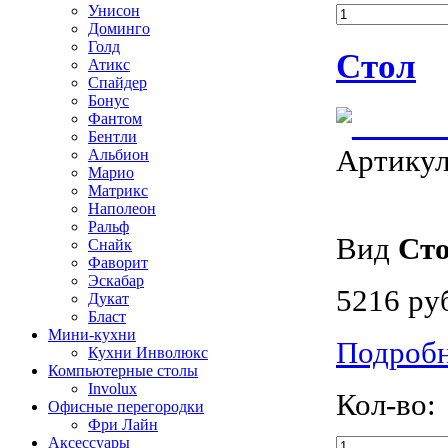
Унисон
Доминго
Голд
Стол
Атикс
Спайдер
Бонус
Фантом
Бентли
Артику
Альбион
Марио
Матрикс
Наполеон
Ральф
Вид
Ст
Снайк
Фаворит
Эскабар
5216 ру
Дукат
Бласт
Мини-кухни
Подроб
Кухни Инволюкс
Компьютерные столы
Involux
Кол-во:
Офисные перегородки
Фри Лайн
Аксессуары