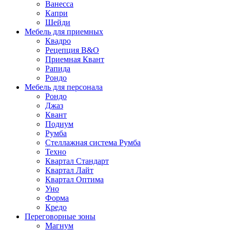
Ванесса
Капри
Шейди
Мебель для приемных
Квадро
Рецепция B&O
Приемная Квант
Рапида
Рондо
Мебель для персонала
Рондo
Джаз
Квант
Подиум
Румба
Стеллажная система Румба
Техно
Квартал Стандарт
Квартал Лайт
Квартал Оптима
Уно
Форма
Кредо
Переговорные зоны
Магнум