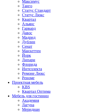
Максимус
Танго
Статус Стандарт
Статус Люкс
Квартал
Альянс
Гарвард
Давос
Мадрид
Дублин
Сенат
Манхеттен
Йорк
Липари
Флорида
Интеллекта
Ремоне Люкс
Реноме
Проектная мебель
KBS
Квартал Оптима
Мебель для гостиниц
Академия
Лагуна
Меридиан