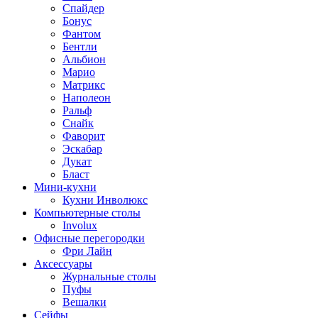
Спайдер
Бонус
Фантом
Бентли
Альбион
Марио
Матрикс
Наполеон
Ральф
Снайк
Фаворит
Эскабар
Дукат
Бласт
Мини-кухни
Кухни Инволюкс
Компьютерные столы
Involux
Офисные перегородки
Фри Лайн
Аксессуары
Журнальные столы
Пуфы
Bешалки
Сейфы