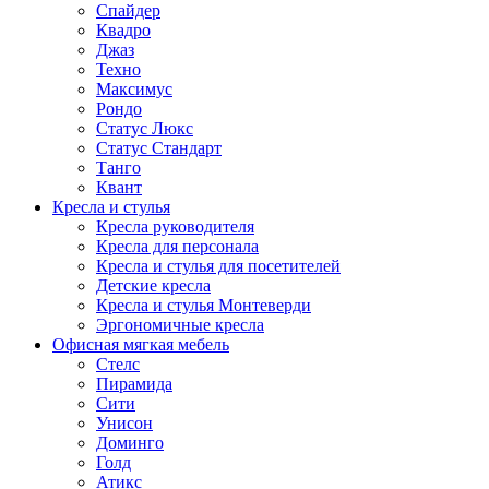
Спайдер
Квадро
Джаз
Техно
Максимус
Рондо
Статус Люкс
Статус Стандарт
Танго
Квант
Кресла и стулья
Кресла руководителя
Кресла для персонала
Кресла и стулья для посетителей
Детские кресла
Кресла и стулья Монтеверди
Эргономичные кресла
Офисная мягкая мебель
Стелс
Пирамида
Сити
Унисон
Доминго
Голд
Атикс