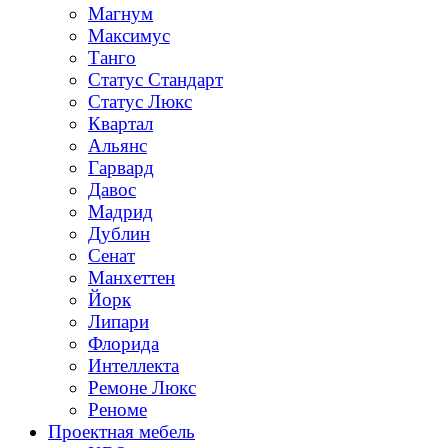
Магнум
Максимус
Танго
Статус Стандарт
Статус Люкс
Квартал
Альянс
Гарвард
Давос
Мадрид
Дублин
Сенат
Манхеттен
Йорк
Липари
Флорида
Интеллекта
Ремоне Люкс
Реноме
Проектная мебель