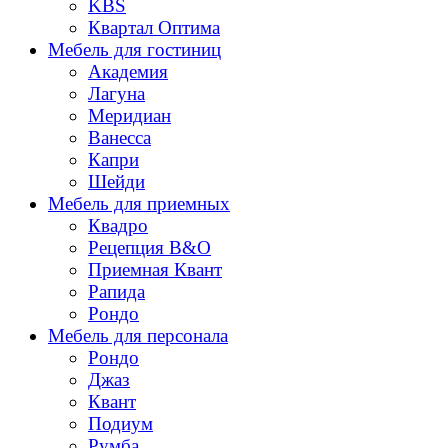
KBS
Квартал Оптима
Мебель для гостиниц
Академия
Лагуна
Меридиан
Ванесса
Капри
Шейди
Мебель для приемных
Квадро
Рецепция B&O
Приемная Квант
Рапида
Рондо
Мебель для персонала
Рондo
Джаз
Квант
Подиум
Румба