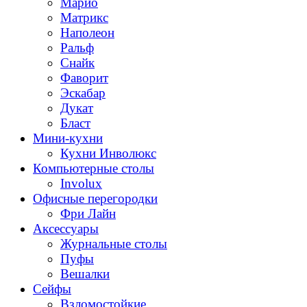
Марио
Матрикс
Наполеон
Ральф
Снайк
Фаворит
Эскабар
Дукат
Бласт
Мини-кухни
Кухни Инволюкс
Компьютерные столы
Involux
Офисные перегородки
Фри Лайн
Аксессуары
Журнальные столы
Пуфы
Bешалки
Сейфы
Взломостойкие