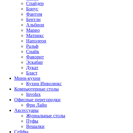
Спайдер
Бонус
Фантом
Бентли
Альбион
Марио
Матрикс
Наполеон
Ральф
Снайк
Фаворит
Эскабар
Дукат
Бласт
Мини-кухни
Кухни Инволюкс
Компьютерные столы
Involux
Офисные перегородки
Фри Лайн
Аксессуары
Журнальные столы
Пуфы
Bешалки
Сейфы