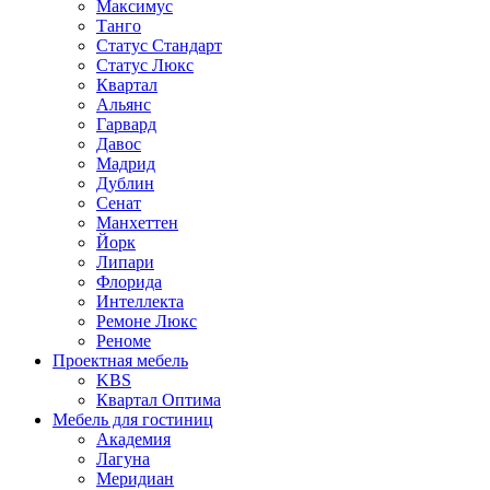
Максимус
Танго
Статус Стандарт
Статус Люкс
Квартал
Альянс
Гарвард
Давос
Мадрид
Дублин
Сенат
Манхеттен
Йорк
Липари
Флорида
Интеллекта
Ремоне Люкс
Реноме
Проектная мебель
KBS
Квартал Оптима
Мебель для гостиниц
Академия
Лагуна
Меридиан