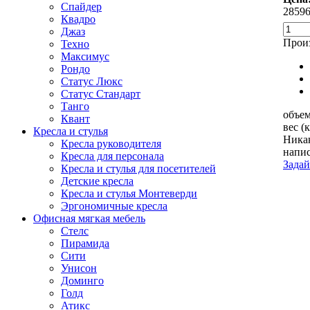
Спайдер
28596
Квадро
Джаз
Произ
Техно
Максимус
Рондо
Статус Люкс
Статус Стандарт
Танго
объем
Квант
вес (
Кресла и стулья
Никак
Кресла руководителя
напис
Кресла для персонала
Задай
Кресла и стулья для посетителей
Детские кресла
Кресла и стулья Монтеверди
Эргономичные кресла
Офисная мягкая мебель
Стелс
Пирамида
Сити
Унисон
Доминго
Голд
Атикс