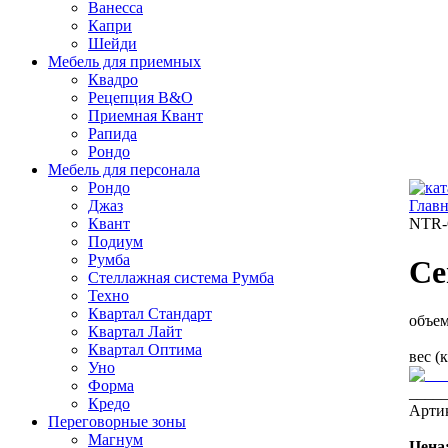
Ванесса
Капри
Шейди
Мебель для приемных
Квадро
Рецепция B&O
Приемная Квант
Рапида
Рондо
Мебель для персонала
Рондo
Джаз
Главн
Квант
NTR-
Подиум
Румба
Се
Стеллажная система Румба
Техно
Квартал Стандарт
объем
Квартал Лайт
Квартал Оптима
вес (
Уно
Форма
____
Кредо
Арти
Переговорные зоны
Магнум
Цена