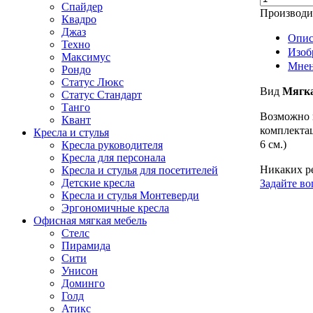
Спайдер
Производи
Квадро
Джаз
Опис
Техно
Изоб
Максимус
Мнен
Рондо
Статус Люкс
Вид
Мягка
Статус Стандарт
Танго
Возможно 
Квант
комплекта
Кресла и стулья
6 см.)
Кресла руководителя
Кресла для персонала
Никаких ре
Кресла и стулья для посетителей
Детские кресла
Задайте во
Кресла и стулья Монтеверди
Эргономичные кресла
Офисная мягкая мебель
Стелс
Пирамида
Сити
Унисон
Доминго
Голд
Атикс