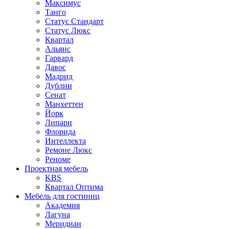
Максимус
Танго
Статус Стандарт
Статус Люкс
Квартал
Альянс
Гарвард
Давос
Мадрид
Дублин
Сенат
Манхеттен
Йорк
Липари
Флорида
Интеллекта
Ремоне Люкс
Реноме
Проектная мебель
KBS
Квартал Оптима
Мебель для гостиниц
Академия
Лагуна
Меридиан