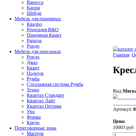
Ванесса
Капри
Шейди
Мебель для приемных
Квадро
Рецепция B&O
Приемная Квант
Рапида
Рондо
Мебель для персонала
Главная
О
Рондo
Джаз
Крес
Квант
Подиум
Румба
Стеллажная система Румба
Техно
Вид
Мягка
Квартал Стандарт
Квартал Лайт
__________
Квартал Оптима
Артикул:
0
Уно
Форма
Цена:
Кредо
10003 руб
Переговорные зоны
Магнум