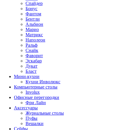
Спайдер
Бонус
Фантом
Бентли
Альбион
Марио
Матрикс
Наполеон
Ральф
Снайк
Фаворит
Эскабар
Дукат
Бласт
Мини-кухни
Кухни Инволюкс
Компьютерные столы
Involux
Офисные перегородки
Фри Лайн
Аксессуары
Журнальные столы
Пуфы
Bешалки
Сейфы