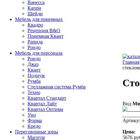
Ванесса
Капри
Шейди
Мебель для приемных
Квадро
Рецепция B&O
Приемная Квант
Рапида
Рондо
Мебель для персонала
Рондo
Главная
Джаз
стеклом
Квант
Подиум
Сто
Румба
Стеллажная система Румба
Техно
Квартал Стандарт
Квартал Лайт
Вид
Мя
Квартал Оптима
Уно
_______
Форма
Артику
Кредо
Переговорные зоны
Цена:
Магнум
5676 ру