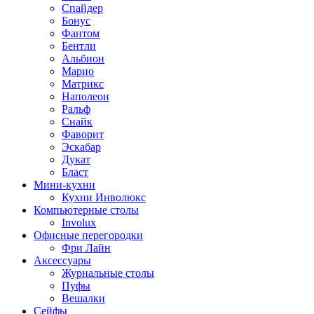
Спайдер
Бонус
Фантом
Бентли
Альбион
Марио
Матрикс
Наполеон
Ральф
Снайк
Фаворит
Эскабар
Дукат
Бласт
Мини-кухни
Кухни Инволюкс
Компьютерные столы
Involux
Офисные перегородки
Фри Лайн
Аксессуары
Журнальные столы
Пуфы
Bешалки
Сейфы