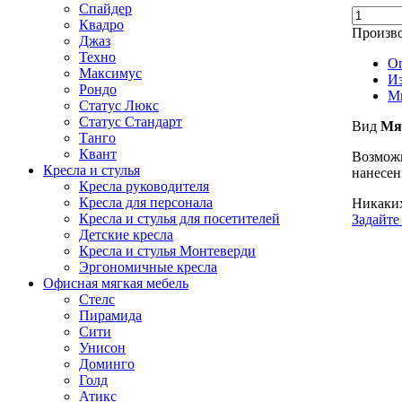
Спайдер
Квадро
Произво
Джаз
Техно
О
Максимус
И
Рондо
М
Статус Люкс
Статус Стандарт
Вид
Мя
Танго
Квант
Возможн
Кресла и стулья
нанесен
Кресла руководителя
Кресла для персонала
Никаких
Кресла и стулья для посетителей
Задайте
Детские кресла
Кресла и стулья Монтеверди
Эргономичные кресла
Офисная мягкая мебель
Стелс
Пирамида
Сити
Унисон
Доминго
Голд
Атикс