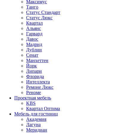
Максимус
Танго
Статус Стандарт
Статус Люкс
Квартал
Альянс
Гарвард
Давос
Мадрид
Дублин
Сенат
Манхеттен
Йорк
Липари
Флорида
Интеллекта
Ремоне Люкс
Реноме
Проектная мебель
KBS
Квартал Оптима
Мебель для гостиниц
Академия
Лагуна
Меридиан