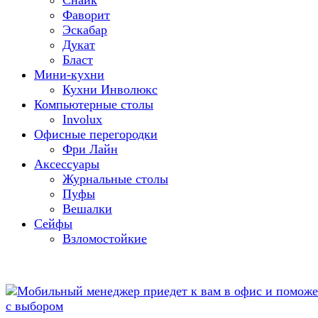
Фаворит
Эскабар
Дукат
Бласт
Мини-кухни
Кухни Инволюкс
Компьютерные столы
Involux
Офисные перегородки
Фри Лайн
Аксессуары
Журнальные столы
Пуфы
Bешалки
Сейфы
Взломостойкие