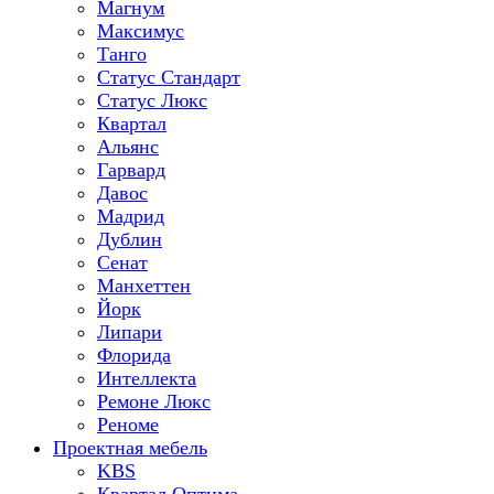
Магнум
Максимус
Танго
Статус Стандарт
Статус Люкс
Квартал
Альянс
Гарвард
Давос
Мадрид
Дублин
Сенат
Манхеттен
Йорк
Липари
Флорида
Интеллекта
Ремоне Люкс
Реноме
Проектная мебель
KBS
Квартал Оптима