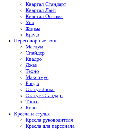
Квартал Стандарт
Квартал Лайт
Квартал Оптима
Уно
Форма
Кредо
Переговорные зоны
Магнум
Спайдер
Квадро
Джаз
Техно
Максимус
Рондо
Статус Люкс
Статус Стандарт
Танго
Квант
Кресла и стулья
Кресла руководителя
Кресла для персонала