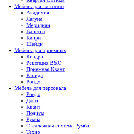
Мебель для гостиниц
Академия
Лагуна
Меридиан
Ванесса
Капри
Шейди
Мебель для приемных
Квадро
Рецепция B&O
Приемная Квант
Рапида
Рондо
Мебель для персонала
Рондo
Джаз
Квант
Подиум
Румба
Стеллажная система Румба
Техно