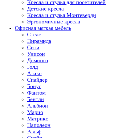
Кресла и стулья для посетителей
Детские кресла
Кресла и стулья Монтеверди
Эргономичные кресла
Офисная мягкая мебель
Стелс
Пирамида
Сити
Унисон
Доминго
Голд
Атикс
Спайдер
Бонус
Фантом
Бентли
Альбион
Марио
Матрикс
Наполеон
Ральф
Снайк