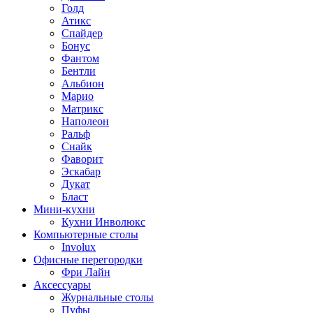
Голд
Атикс
Спайдер
Бонус
Фантом
Бентли
Альбион
Марио
Матрикс
Наполеон
Ральф
Снайк
Фаворит
Эскабар
Дукат
Бласт
Мини-кухни
Кухни Инволюкс
Компьютерные столы
Involux
Офисные перегородки
Фри Лайн
Аксессуары
Журнальные столы
Пуфы