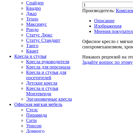
Спайдер
Квадро
Производитель:
Комплек
Джаз
Техно
Описание
Максимус
Изображения
Рондо
Мнения покупател
Статус Люкс
Статус Стандарт
Офисное кресло с мягки
Танго
синхромеханизмом, хром
Квант
Кресла и стулья
Никаких рецензий на это
Кресла руководителя
Задайте вопрос по этому
Кресла для персонала
Кресла и стулья для
посетителей
Детские кресла
Кресла и стулья
Монтеверди
Эргономичные кресла
Офисная мягкая мебель
Стелс
Пирамида
Сити
Унисон
Доминго