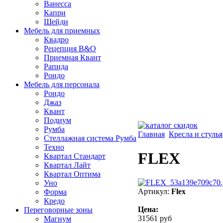
Ванесса
Капри
Шейди
Мебель для приемных
Квадро
Рецепция B&O
Приемная Квант
Рапида
Рондо
Мебель для персонала
Рондo
Джаз
Квант
Подиум
Румба
Главная
Кресла и стулья
Стеллажная система Румба
Техно
FLEX
Квартал Стандарт
Квартал Лайт
Квартал Оптима
Уно
Артикул:
Flex
Форма
Кредо
Цена:
Переговорные зоны
31561 руб
Магнум