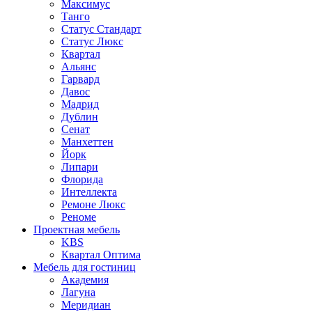
Максимус
Танго
Статус Стандарт
Статус Люкс
Квартал
Альянс
Гарвард
Давос
Мадрид
Дублин
Сенат
Манхеттен
Йорк
Липари
Флорида
Интеллекта
Ремоне Люкс
Реноме
Проектная мебель
KBS
Квартал Оптима
Мебель для гостиниц
Академия
Лагуна
Меридиан