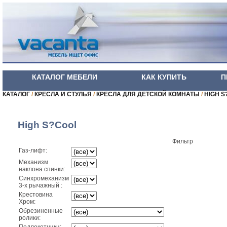
КАТАЛОГ МЕБЕЛИ
КАК КУПИТЬ
П
КАТАЛОГ
/
КРЕСЛА И СТУЛЬЯ
/
КРЕСЛА ДЛЯ ДЕТСКОЙ КОМНАТЫ
/
HIGH S
High S?Cool
Фильтр
Газ-лифт:
Механизм
наклона спинки:
Синхромеханизм
3-х рычажный :
Крестовина
Хром:
Обрезиненные
ролики: