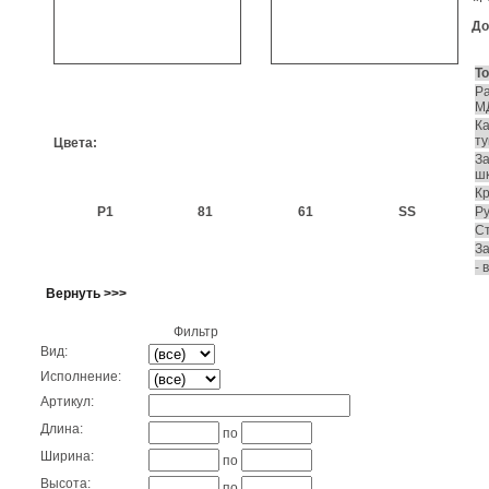
До
Т
Р
М
Ка
т
Цвета:
За
ш
Кр
Р1
81
61
SS
Ру
С
За
- 
Вернуть >>>
Фильтр
Вид:
Исполнение:
Артикул:
Длина:
по
Ширина:
по
Высота:
по