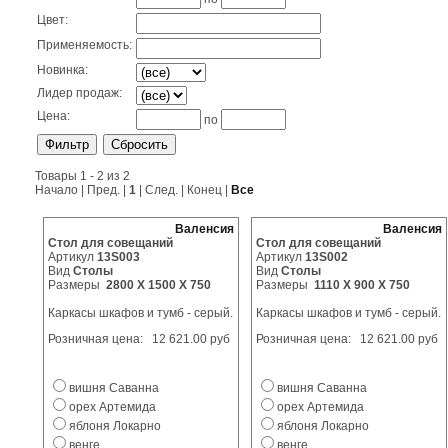
Цвет:
Применяемость:
Новинка:
Лидер продаж:
Цена:
по
Товары 1 - 2 из 2
Начало | Пред. |
1
| След. | Конец |
Все
Валенсия
Валенсия
Стол для совещаний
Стол для совещаний
Артикул
13S003
Артикул
13S002
Вид
Столы
Вид
Столы
Размеры
2800 X 1500 X 750
Размеры
1110 X 900 X 750
Каркасы шкафов и тумб - серый.
Каркасы шкафов и тумб - серый.
Розничная цена:
12 621.00 руб
Розничная цена:
12 621.00 руб
вишня Саванна
вишня Саванна
орех Артемида
орех Артемида
яблоня Локарно
яблоня Локарно
венге
венге