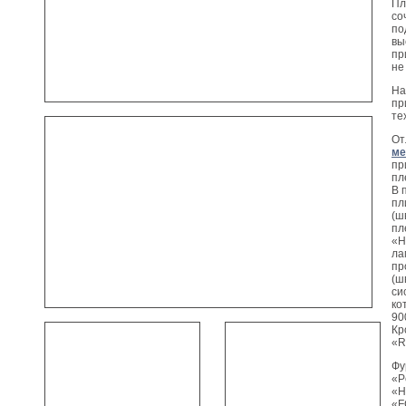
Пл
со
по
вы
пр
не
На
пр
те
От
ме
пр
пл
В 
пл
(ш
пл
«H
ла
пр
(ш
си
ко
90
Кр
«R
Фу
«P
«H
«F