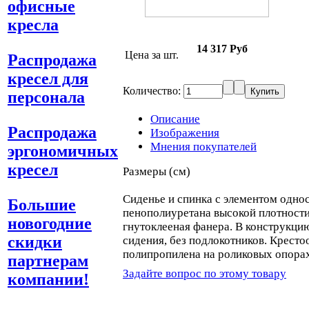
офисные
кресла
14 317 Руб
Цена за шт.
Распродажа
кресел для
Количество:
персонала
Описание
Распродажа
Изображения
Мнения покупателей
эргономичных
кресел
Размеры (см)
Сиденье и спинка с элементом одно
Большие
пенополиуретана высокой плотности
новогодние
гнутоклееная фанера. В конструкци
скидки
сидения, без подлокотников. Кресто
полипропилена на роликовых опорах
партнерам
Задайте вопрос по этому товару
компании!